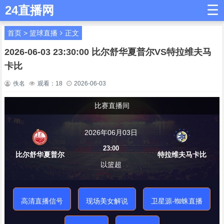
☰
24直播网
首页
>
篮球直播
正文
2026-06-03 23:30:00 比尔舒华夏普尔VS特拉维夫马
卡比
佚名
观看：
18
2026-06-03
比赛直播间
2026年06月03日
23:00
比尔舒华夏普尔
特拉维夫马卡比
以篮超
高清直播信号
现场美女解说
卫星源-蜘蛛直播