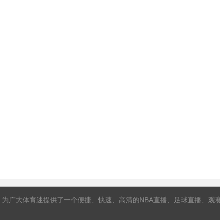
，为广大体育迷提供了一个便捷、快速、高清的NBA直播、足球直播、观