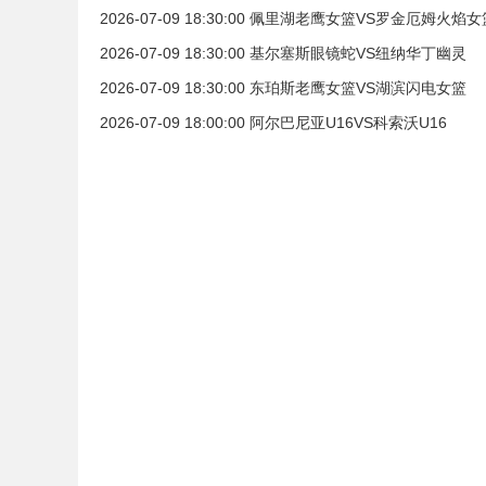
2026-07-09 18:30:00 佩里湖老鹰女篮VS罗金厄姆火焰
2026-07-09 18:30:00 基尔塞斯眼镜蛇VS纽纳华丁幽灵
2026-07-09 18:30:00 东珀斯老鹰女篮VS湖滨闪电女篮
2026-07-09 18:00:00 阿尔巴尼亚U16VS科索沃U16