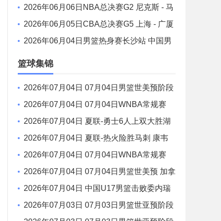
刺 - 尼克斯 全场录像
2026年06月06日NBA总决赛G2 尼克斯 - 马
刺 全场录像
2026年06月05日CBA总决赛G5 上海 - 广厦
全场录像
2026年06月04日男篮热身赛长沙站 中国男
篮 - FMP拉德尼基 全场录像
篮球集锦
2026年07月04日 07月04日男篮世美预阶段
一 多米尼加男篮 81 - 82 美国男篮 集锦
2026年07月04日 07月04日WNBA常规赛
芝加哥天空 90 - 98 拉斯维加斯王牌 集锦
2026年07月04日 夏联-勇士6人上双大胜湖
人 伦德伯格6中6砍19+5+6 卡尔19分
2026年07月04日 夏联-热火险胜马刺 康韦
尔21分 李贤重首秀三分+快攻拿5分
2026年07月04日 07月04日WNBA常规赛
明尼苏达山猫 86 - 99 纽约自由人 集锦
2026年07月04日 07月04日男篮世美预 加拿
大男篮 110 - 84 波多黎各男篮 集锦
2026年07月04日 中国U17男篮击败委内瑞
拉U17男篮 张懿赵杰15+7+5 陈昱休18+7
2026年07月03日 07月03日男篮世亚预阶段