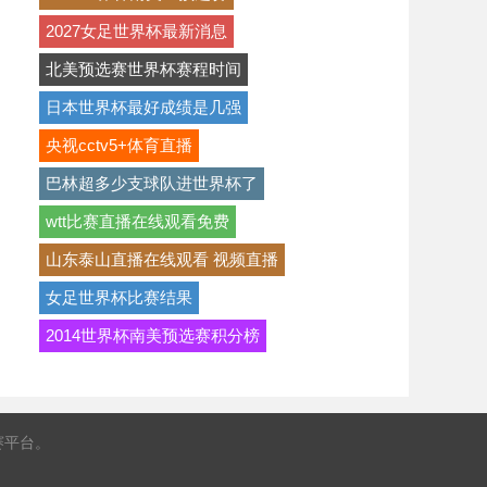
2027女足世界杯最新消息
北美预选赛世界杯赛程时间
日本世界杯最好成绩是几强
央视cctv5+体育直播
巴林超多少支球队进世界杯了
wtt比赛直播在线观看免费
山东泰山直播在线观看 视频直播
女足世界杯比赛结果
2014世界杯南美预选赛积分榜
赛平台。