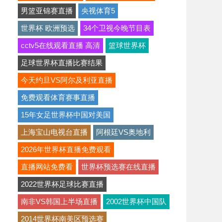
男篮亚锦赛直播
央视体育5
世界杯 欧洲预选
34个卫视今晚节目表
cctv5在线观看直播 高清
篮球世界杯
足球世界杯直播比赛结果
今天约旦VS阿尔及利亚直播
免费观看体育赛事直播
15年女足世界杯中国对美国
上海宝山电视台直播
阿根廷VS奥地利
2026年世界杯直播免费观看
直播网站免费看
世界杯预选赛在线直播
2022世界杯足球比赛直播
南非VS韩国上半场直播
2002世界杯中国队
2014世界杯南美区预选赛