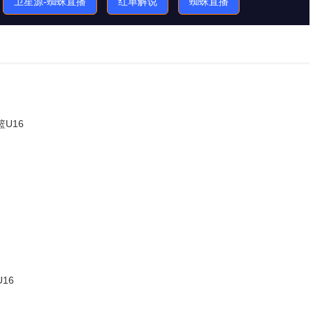
卫星源-蜘蛛直播
红单解说
蜘蛛直播
篮U16
U16