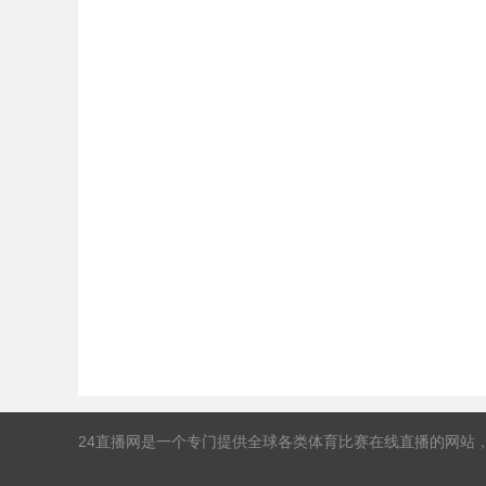
24直播网是一个专门提供全球各类体育比赛在线直播的网站