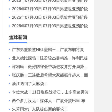
一 韩国男篮80-82中国台北男篮 全场集锦
2026年07月03日 07月03日男篮世亚预阶段
一 澳大利亚男篮124-52关岛男篮 全场集锦
2026年07月03日 07月03日男篮世亚预阶段
一 约旦男篮49-67伊朗男篮 全场集锦
2026年07月03日 07月03日男篮世亚预阶段
一 沙特阿拉伯男篮82-88黎巴嫩男篮 全场集
2026年07月03日 07月03日男篮世亚预阶段
锦
一 新西兰男篮106-102 菲律宾男篮 全场集锦
篮球新闻
广东男篮欲签NBL盖帽王，广厦布朗将复
出，阿不都沙拉木赛季报销
北京德比踩场！陈盈骏杰曼精准，许利民提
攻守，张庆鹏直指亮剑！
许利民：做好防守会带动进攻并打开局势，
我们能打出高水平比赛
张庆鹏：三连败后希望大家能振作起来，面
对北京要敢于亮剑
潘江遇到了大麻烦！
卡位大战！11日晚客战浙江，山东高速男篮
能否保住第六？
两个多月没见！媒体人：广厦外援巴里-布
朗有望在今晚复出
朱芳雨对广东队提出新的要求！