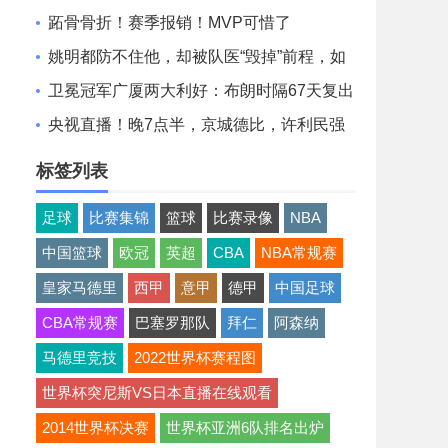
跖骨骨折！赛季报销！MVP可惜了
姚明都防不住他，却被队医“毁掉”前程，如
今46岁靠卖麻辣烫为生
卫冕冠军广厦两大利好：布朗时隔67天复出
接近签前NBA中锋马威
央视直播！晚7点半，京城德比，许利民强
调攻守，张庆鹏豪言亮剑
标签列表
足球
比赛集锦
篮球
比赛录像
NBA
中国篮球
欧冠
英超
CBA
NBA常规赛
皇家马德里
西甲
意甲
德甲
中国足球
CBA常规赛
巴塞罗那队
拜仁
阿森纳
马德里竞技
2022世界杯赛程图
世界杯突尼斯VS日本直播在线观看
2014世界杯决赛
世界杯亚洲6队排名出炉