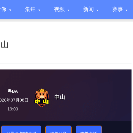
录像
集锦
视频
新闻
赛事
中山
粤BA
中山
026年07月08日
19:00