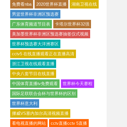
免费看nba
2020世界杯直播
湖南卫视在线
男篮世界杯非洲区预选赛
广东体育频道节目表
卡塔尔世界杯32强
美加墨世界杯非洲区预选赛抽签仪式视频
世界杯预选赛大洋洲赛区
cctv5 在线直播观看正在直播高清
浙江卫视在线观看直播
中央八套节目在线直播
中国体育直播tv免费观看
世界杯今天赛程
国际足联联合会杯与世界杯的区别
世界杯意大利
挪威VS塞内加尔高清视频直播
看电视直播的网站
cctv直播cctv 5直播