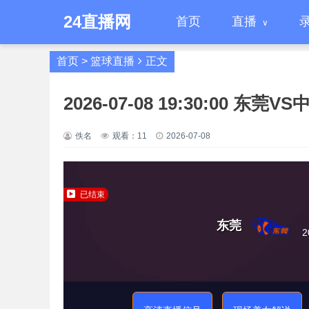
24直播网
首页
直播
首页
>
篮球直播
正文
2026-07-08 19:30:00 东莞VS
佚名
观看：
11
2026-07-08
已结束
东莞
2