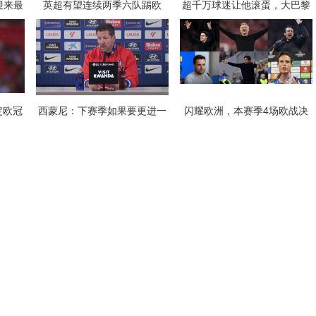
迎来最
英超有望连续两季六队踢欧
超千万球迷让他滚蛋，大巴黎
主帅
冠，但前提是多项条件同时满
再进欧冠决赛，姆总被回旋镖
足
伤透了
定欧冠
西蒙尼：下赛季如果要更进一
闪耀欧洲，本赛季4场欧战决
一样有
步，就得夺冠了
赛有6名西班牙主教练