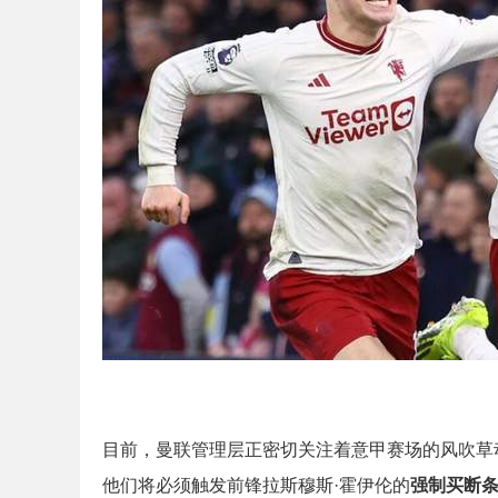
目前，曼联管理层正密切关注着意甲赛场的风吹草
他们将必须触发前锋拉斯穆斯·霍伊伦的
强制买断