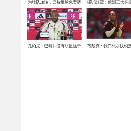
为球队加油，巴黎继续免费请
6队仅1冠！欧洲三大杯
俱乐部全体员工现场观看欧冠
弱决赛，却拥有最强
决赛
孔帕尼：巴黎并没有明显强于
范戴克：我们想尽快锁
我们；球队需要在细节上继续
资格，切尔西也和我们
打磨
动力