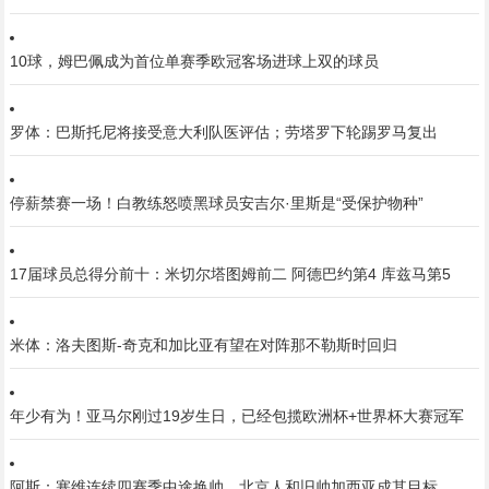
10球，姆巴佩成为首位单赛季欧冠客场进球上双的球员
罗体：巴斯托尼将接受意大利队医评估；劳塔罗下轮踢罗马复出
停薪禁赛一场！白教练怒喷黑球员安吉尔·里斯是“受保护物种”
17届球员总得分前十：米切尔塔图姆前二 阿德巴约第4 库兹马第5
米体：洛夫图斯-奇克和加比亚有望在对阵那不勒斯时回归
年少有为！亚马尔刚过19岁生日，已经包揽欧洲杯+世界杯大赛冠军
阿斯：塞维连续四赛季中途换帅，北京人和旧帅加西亚成其目标