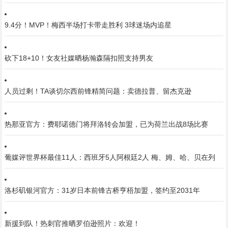
9.4分！MVP！梅西半场打卡带走胜利 3球迷场内追星
砍下18+10！女友社媒晒杨瀚森隔扣照支持男友
人员过剩！TA谈切尔西前锋精简问题：卖德拉普、留杰克逊
热那亚官方：费耶诺德门将拜洛转会加盟，已为荷兰出战8场比赛
葡媒评世界杯最佳11人：西班牙5人阿根廷2人 梅、姆、哈、贝在列
洛杉矶银河官方：31岁日本前锋古桥亨梧加盟，签约至2031年
新援到队！热刺官推晒罗伯逊照片：欢迎！