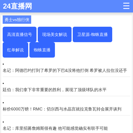
☰
24直播网
勇士vs独行侠
高清直播信号
现场美女解说
卫星源-蜘蛛直播
红单解说
蜘蛛直播
名记：阿德巴约打到了希罗的下巴&没将他打倒 希罗被人拉住没还手
廷伯：我们拿下非常重要的胜利，展现了顶级球队的水平
标价6000万镑！RMC：切尔西与水晶宫就拉克鲁瓦转会展开谈判
名记：库里招募詹姆斯很有趣 他可能感觉确实有联手可能