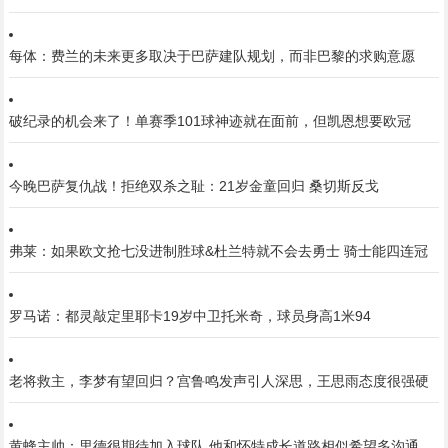
每体：费兰的未来更多取决于巴萨建队规划，而非巴黎的求购意愿
破纪录的机会来了！单赛季101球神迹就在面前，但凯恩想要欧冠
今晚巴萨复仇战！拒绝双杀之耻：21岁金童回归 桑切斯反戈
弗莱：如果欧文抢七没进制胜球&杜兰特就不会去勇士 骑士能四连冠
罗马诺：都灵敲定里耶卡19岁中卫托米奇，球员身高1米94
老将救主，李梦有望回归？宫鲁鸣发声引人深思，王思雨态度很强硬
黄蜂主帅：里德很期待加入球队 他和怀特成长道路相似希望多沟通