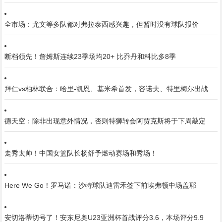
全市场：尤文等多队都对弗拉泰西感兴趣，但暂时没有球队报价
断档领先！詹姆斯连续23季场均20+ 比乔丹和科比多8季
拜仁vs柏林联合：哈里-凯恩、基米希首发，容诺夫、特里梅尔出战
德天空：除非出现意外情况，否则特狮转会阿贾克斯将于下周敲定
走秀太帅！中国女篮队长杨舒予燃动赛场和秀场！
Here We Go！罗马诺：沙特球队迪雷禾签下前埃弗顿中场盖耶
安切洛蒂切号了！安东尼奥U23亚洲杯首战评分3.6，本场评分9.9