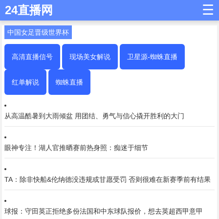
☰
24直播网
中国女足晋级世界杯
高清直播信号
现场美女解说
卫星源-蜘蛛直播
红单解说
蜘蛛直播
从高温酷暑到大雨倾盆 用团结、勇气与信心撬开胜利的大门
眼神专注！湖人官推晒赛前热身照：痴迷于细节
TA：除非快船&伦纳德没违规或甘愿受罚 否则很难在新赛季前有结果
球报：守田英正拒绝多份法国和中东球队报价，想去英超西甲意甲