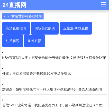
☰
24直播网
2023女足世界杯赛程结果
高清直播信号
现场美女解说
卫星源-蜘蛛直播
红单解说
蜘蛛直播
NBA官宣3月大奖：东契奇约翰逊当选月最佳 文班连续3次获最佳防守
外媒：拜仁和巴黎关注弗赖堡20岁中场曼赞比
杰弗森：姚明性格像邓肯一样人狠话不多就是得分 谁也无法激怒他
首战1-3！波利塔诺：我们还需努力工作，那不勒斯可适应任何阵型