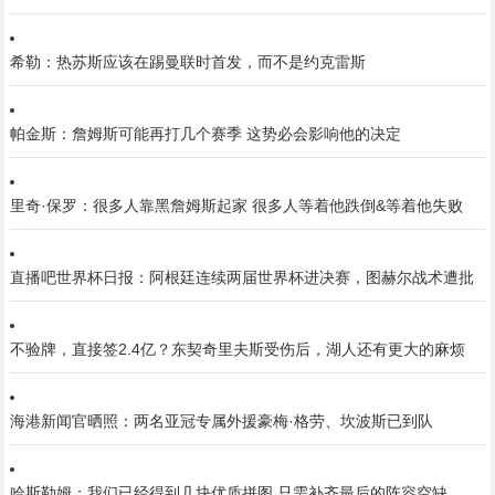
希勒：热苏斯应该在踢曼联时首发，而不是约克雷斯
帕金斯：詹姆斯可能再打几个赛季 这势必会影响他的决定
里奇·保罗：很多人靠黑詹姆斯起家 很多人等着他跌倒&等着他失败
直播吧世界杯日报：阿根廷连续两届世界杯进决赛，图赫尔战术遭批
不验牌，直接签2.4亿？东契奇里夫斯受伤后，湖人还有更大的麻烦
海港新闻官晒照：两名亚冠专属外援豪梅·格劳、坎波斯已到队
哈斯勒姆：我们已经得到几块优质拼图 只需补齐最后的阵容空缺