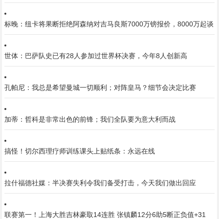
标晚：纽卡将果断拒绝阿森纳对吉马良斯7000万镑报价，8000万起谈
世体：巴萨队史已有28人参加过世界杯决赛，今年8人创新高
孔帕尼：我总是希望曼城一切顺利；对阵皇马？细节会决定比赛
加蒂：哲科是非常出色的前锋；我们全队要为意大利而战
搞怪！切尔西理疗师训练课头上贴纸条：永远在线
拉什福德社媒：半决赛失利令我们备受打击，今天我们做出回应
联赛第一！上海大胜吉林豪取14连胜 张镇麟12分6助5断正负值+31