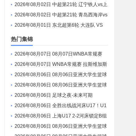
重庆铜梁龙 全场录像
2026年08月02日 中超第21轮 辽宁铁人vs上
海申花 全场录像
2026年08月02日 中超第21轮 青岛西海岸vs
青岛海牛 全场录像
2026年08月01日 东北超第6轮 大连队 VS
鸡西队 全场录像
热门集锦
2026年08月07日 08月07日WNBA常规赛
洛杉矶火花 89 - 82 明尼苏达山猫 全场集锦
2026年08月07日 WNBA常规赛 拉斯维加斯
王牌 86 - 84 印第安纳狂热 全场集锦
2026年08月06日 08月06日亚洲大学生篮球
联赛8强赛 清华大学 85 - 81 菲律宾大学 集锦
2026年08月06日 08月06日亚洲大学生篮球
联赛8强赛 早稻田大学 78 - 71 高丽大学 集锦
2026年08月06日 足球之夜-未来可期
2026年08月06日 全胜出线战河床U17！U1
7国足2-1十人药厂U17 赵松源登场1分钟传射
2026年08月06日 上海U17 2-2河床锁定B组
第1 吕孟洋点射阿布力米破门 将战A组第2
2026年08月06日 08月06日亚洲大学生篮球