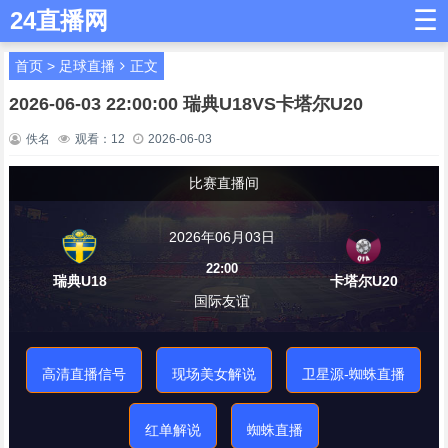
☰
24直播网
首页
>
足球直播
正文
2026-06-03 22:00:00 瑞典U18VS卡塔尔U20
佚名
观看：
12
2026-06-03
比赛直播间
2026年06月03日
22:00
瑞典U18
卡塔尔U20
国际友谊
高清直播信号
现场美女解说
卫星源-蜘蛛直播
红单解说
蜘蛛直播