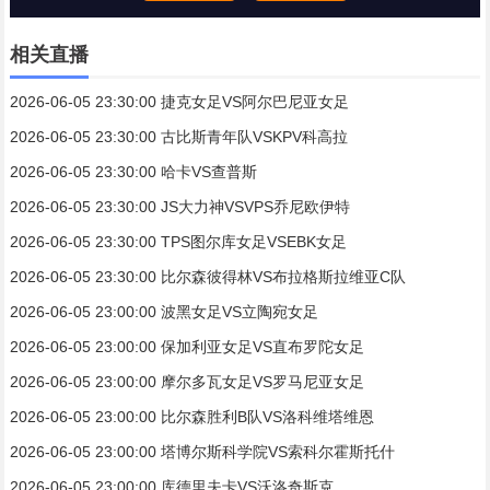
相关直播
2026-06-05 23:30:00 捷克女足VS阿尔巴尼亚女足
2026-06-05 23:30:00 古比斯青年队VSKPV科高拉
2026-06-05 23:30:00 哈卡VS查普斯
2026-06-05 23:30:00 JS大力神VSVPS乔尼欧伊特
2026-06-05 23:30:00 TPS图尔库女足VSEBK女足
2026-06-05 23:30:00 比尔森彼得林VS布拉格斯拉维亚C队
2026-06-05 23:00:00 波黑女足VS立陶宛女足
2026-06-05 23:00:00 保加利亚女足VS直布罗陀女足
2026-06-05 23:00:00 摩尔多瓦女足VS罗马尼亚女足
2026-06-05 23:00:00 比尔森胜利B队VS洛科维塔维恩
2026-06-05 23:00:00 塔博尔斯科学院VS索科尔霍斯托什
2026-06-05 23:00:00 库德里夫卡VS沃洛奇斯克