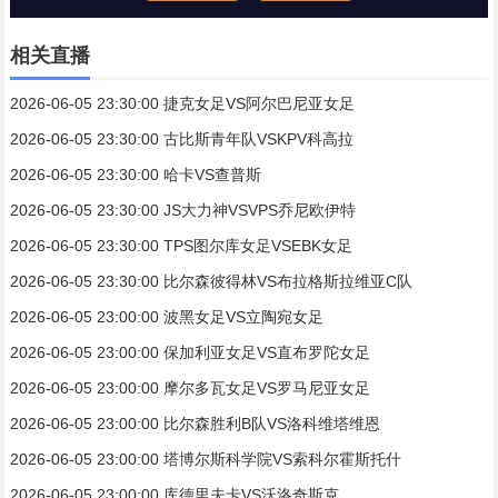
相关直播
2026-06-05 23:30:00 捷克女足VS阿尔巴尼亚女足
2026-06-05 23:30:00 古比斯青年队VSKPV科高拉
2026-06-05 23:30:00 哈卡VS查普斯
2026-06-05 23:30:00 JS大力神VSVPS乔尼欧伊特
2026-06-05 23:30:00 TPS图尔库女足VSEBK女足
2026-06-05 23:30:00 比尔森彼得林VS布拉格斯拉维亚C队
2026-06-05 23:00:00 波黑女足VS立陶宛女足
2026-06-05 23:00:00 保加利亚女足VS直布罗陀女足
2026-06-05 23:00:00 摩尔多瓦女足VS罗马尼亚女足
2026-06-05 23:00:00 比尔森胜利B队VS洛科维塔维恩
2026-06-05 23:00:00 塔博尔斯科学院VS索科尔霍斯托什
2026-06-05 23:00:00 库德里夫卡VS沃洛奇斯克