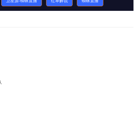
卫星源-蜘蛛直播
红单解说
蜘蛛直播
队