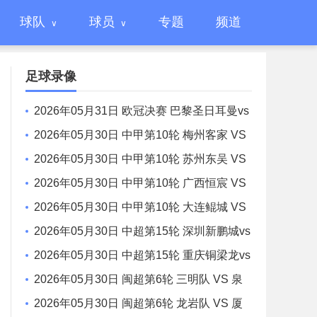
球队
球员
专题
频道
足球录像
2026年05月31日 欧冠决赛 巴黎圣日耳曼vs
阿森纳 全场录像
2026年05月30日 中甲第10轮 梅州客家 VS
定南赣联 全场录像
2026年05月30日 中甲第10轮 苏州东吴 VS
无锡吴钩 全场录像
2026年05月30日 中甲第10轮 广西恒宸 VS
佛山南狮 全场录像
2026年05月30日 中甲第10轮 大连鲲城 VS
石家庄功夫 全场录像
2026年05月30日 中超第15轮 深圳新鹏城vs
青岛海牛 全场录像
2026年05月30日 中超第15轮 重庆铜梁龙vs
北京国安 全场录像
2026年05月30日 闽超第6轮 三明队 VS 泉
州队 全场录像
2026年05月30日 闽超第6轮 龙岩队 VS 厦