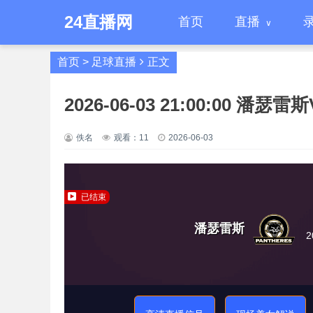
24直播网
首页
直播
首页
>
足球直播
正文
2026-06-03 21:00:00 
佚名
观看：
11
2026-06-03
已结束
潘瑟雷斯
2