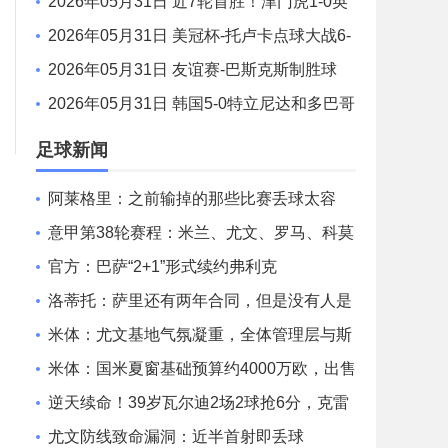
麻也完成国脚谢幕战小川航基替补头球绝杀
2026年05月31日 近7轮首胜！津门虎1-0英
博仍中超垫底，科尔多瓦处子球制胜
2026年05月31日 美冠杯-托卢卡点球大战6-
5老虎大学夺冠
2026年05月31日 友谊赛-巴斯克斯制胜球
墨西哥1-0小胜澳大利亚
2026年05月31日 韩国5-0特立尼达和多巴哥
孙兴慜、曹圭成双响曹侑珉、裴峻浩伤退
足球新闻
阿莱格里：之前输掉的那些比赛丢球太容
易，根本不像我们
意甲第38轮赛程：米兰、尤文、罗马、科莫
的比赛将在5月25日02:45开球
官方：巴萨“2+1”形式续约弗利克
洛蒂托：萨里还有两年合同，但是没有人是
不可或缺的
米体：尤文基地气氛凝重，全体管理层与斯
帕莱蒂现身训练场
米体：国米夏窗基础预算约4000万欧，出售
球员后可超8000万欧
逆天续命！39岁瓦尔迪2场2球抢6分，克雷
莫内塞1分之差末轮决生死
尤文防线致命漏洞：近半首射即丢球