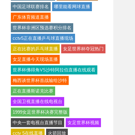
中国足球联赛排名
哪里能看网球直播
广东体育频道直播
世界杯非洲区预选赛积分排名
cctv5正在直播乒乓球直播现场
正在比赛的乒乓球直播
女足世界杯夺冠热门
女足直播今天现场直播
世界杯佛得角VS沙特阿拉伯直播在线观看
梅西谈世界杯首战输给沙特
正在直播斯诺克比赛
全国卫视直播在线电视台
1999女足世界杯决赛完整版
中央一套电视台直播节目
女足世界杯视频
cctv 5在线直播
火箭回放