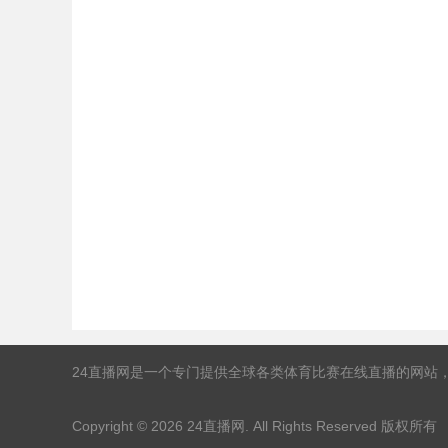
24直播网是一个专门提供全球各类体育比赛在线直播的网站
Copyright © 2026
24直播网
. All Rights Reserved 版权所有