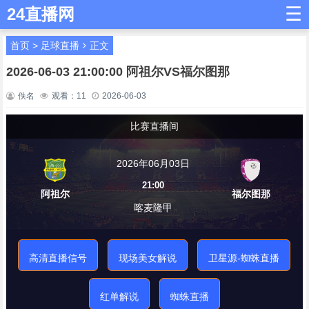
☰
24直播网
首页
>
足球直播
正文
2026-06-03 21:00:00 阿祖尔VS福尔图那
佚名
观看：
11
2026-06-03
比赛直播间
2026年06月03日
21:00
阿祖尔
福尔图那
喀麦隆甲
高清直播信号
现场美女解说
卫星源-蜘蛛直播
红单解说
蜘蛛直播