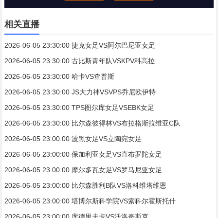
相关直播
2026-06-05 23:30:00 捷克女足VS阿尔巴尼亚女足
2026-06-05 23:30:00 古比斯青年队VSKPV科高拉
2026-06-05 23:30:00 哈卡VS查普斯
2026-06-05 23:30:00 JS大力神VSVPS乔尼欧伊特
2026-06-05 23:30:00 TPS图尔库女足VSEBK女足
2026-06-05 23:30:00 比尔森彼得林VS布拉格斯拉维亚C队
2026-06-05 23:00:00 波黑女足VS立陶宛女足
2026-06-05 23:00:00 保加利亚女足VS直布罗陀女足
2026-06-05 23:00:00 摩尔多瓦女足VS罗马尼亚女足
2026-06-05 23:00:00 比尔森胜利B队VS洛科维塔维恩
2026-06-05 23:00:00 塔博尔斯科学院VS索科尔霍斯托什
2026-06-05 23:00:00 库德里夫卡VS沃洛奇斯克