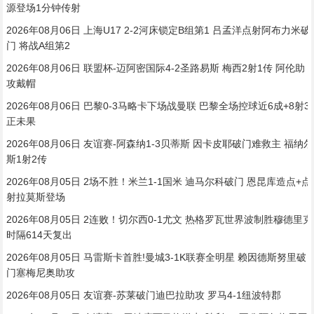
源登场1分钟传射
2026年08月06日 上海U17 2-2河床锁定B组第1 吕孟洋点射阿布力米破
门 将战A组第2
2026年08月06日 联盟杯-迈阿密国际4-2圣路易斯 梅西2射1传 阿伦助
攻戴帽
2026年08月06日 巴黎0-3马略卡下场战曼联 巴黎全场控球近6成+8射3
正未果
2026年08月06日 友谊赛-阿森纳1-3贝蒂斯 因卡皮耶破门难救主 福纳尔
斯1射2传
2026年08月05日 2场不胜！米兰1-1国米 迪马尔科破门 恩昆库造点+点
射拉莫斯登场
2026年08月05日 2连败！切尔西0-1尤文 热格罗瓦世界波制胜穆德里克
时隔614天复出
2026年08月05日 马雷斯卡首胜!曼城3-1K联赛全明星 赖因德斯努里破
门塞梅尼奥助攻
2026年08月05日 友谊赛-苏莱破门迪巴拉助攻 罗马4-1纽波特郡