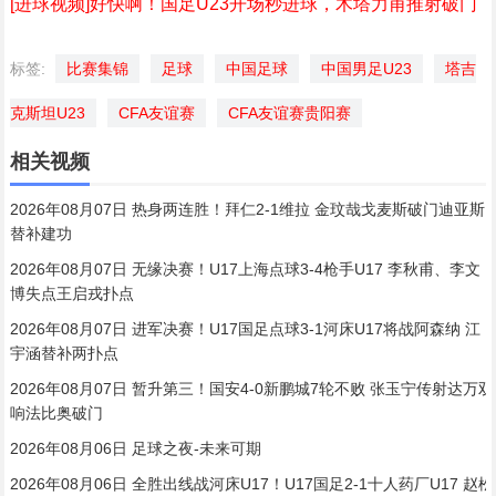
[进球视频]好快啊！国足U23开场秒进球，木塔力甫推射破门
标签:
比赛集锦
足球
中国足球
中国男足U23
塔吉
克斯坦U23
CFA友谊赛
CFA友谊赛贵阳赛
相关视频
2026年08月07日 热身两连胜！拜仁2-1维拉 金玟哉戈麦斯破门迪亚斯
替补建功
2026年08月07日 无缘决赛！U17上海点球3-4枪手U17 李秋甫、李文
博失点王启戎扑点
2026年08月07日 进军决赛！U17国足点球3-1河床U17将战阿森纳 江
宇涵替补两扑点
2026年08月07日 暂升第三！国安4-0新鹏城7轮不败 张玉宁传射达万双
响法比奥破门
2026年08月06日 足球之夜-未来可期
2026年08月06日 全胜出线战河床U17！U17国足2-1十人药厂U17 赵松