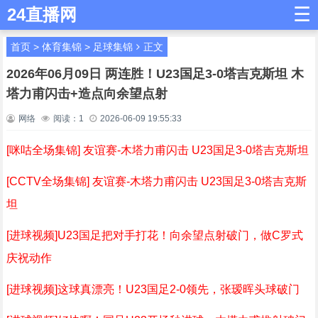
☰
24直播网
首页
>
体育集锦
>
足球集锦
正文
2026年06月09日 两连胜！U23国足3-0塔吉克斯坦 木
塔力甫闪击+造点向余望点射
网络
阅读：
1
2026-06-09 19:55:33
[咪咕全场集锦] 友谊赛-木塔力甫闪击 U23国足3-0塔吉克斯坦
[CCTV全场集锦] 友谊赛-木塔力甫闪击 U23国足3-0塔吉克斯
坦
[进球视频]U23国足把对手打花！向余望点射破门，做C罗式
庆祝动作
[进球视频]这球真漂亮️！U23国足2-0领先，张瑷晖头球破门