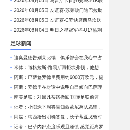
格罗瓦世界波制胜穆德里克时隔614天复出
2026年08月05日 马雷斯卡首胜!曼城3-1K联
赛全明星 赖因德斯努里破门塞梅尼奥助攻
2026年08月05日 友谊赛-苏莱破门迪巴拉助
攻 罗马4-1纽波特郡
2026年08月05日 友谊赛-C罗缺席西马坎送
点 胜利0-2不敌阿尔梅里亚
2026年08月04日 明日之星冠军杯-U17热刺
0-1上海U17 李文博制胜球
足球新闻
迪奥曼德告别莱比锡：俱乐部会在我心中占
据特殊位置，感谢所有
米体：道格拉斯·路易斯再拒埃弗顿，他想
留队 但俱乐部尚未敲定
阿斯：巴萨签罗德里费用约6000万欧元，提
供4年税前3000万欧合同
阿斯：罗德里在对话中说明自己倾向巴萨理
由，皇马对此理解＆祝好
南美足联：对因凡蒂诺撤回“国际足联前进
企业计划”提案表示欢迎
记者：小蜘蛛下周将告知西蒙尼离队愿望，
并希望得到理解和帮助
阿媒：梅西给出明确答复，长子蒂亚戈暂时
不会前往拉玛西亚青训
记者：巴萨内部态度乐观且谨慎 感觉距离罗