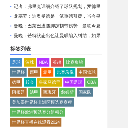
德里转会完成更近了
记者：弗里克详细介绍了球队规划，罗德里
非常认可并选择加盟巴萨
龙塞罗：迪奥曼德是一笔重磅引援，当今皇
马坐拥世界独一档攻击线
曼晚：巴莱巴遭遇脚踝韧带伤势，曼联今夏
大概率不会继续追求他
曼晚：芒特状态出色让曼联陷入纠结，如果
想四线争冠可能还得买人
标签列表
足球
篮球
NBA
英超
比赛集锦
世界杯
西甲
意甲
比赛录像
中国篮球
德甲
转会
皇家马德里
中国足球
CBA
阿根廷
法甲
西班牙
詹姆斯
国家队
美加墨世界杯非洲区预选赛赛程
世界杯欧洲预选赛分组积分
世界杯直播在线观看2024