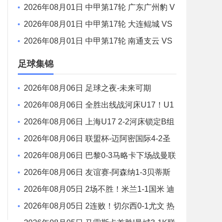
鸡西队 全场录像
2026年08月01日 中甲第17轮 广东广州豹 V
S 佛山南狮 全场录像
2026年08月01日 中甲第17轮 大连鲲城 VS
陕西联合 全场录像
2026年08月01日 中甲第17轮 南通支云 VS
定南赣联 全场录像
足球集锦
2026年08月06日 足球之夜-未来可期
2026年08月06日 全胜出线战河床U17！U1
7国足2-1十人药厂U17 赵松源登场1分钟传射
2026年08月06日 上海U17 2-2河床锁定B组
第1 吕孟洋点射阿布力米破门 将战A组第2
2026年08月06日 联盟杯-迈阿密国际4-2圣
路易斯 梅西2射1传 阿伦助攻戴帽
2026年08月06日 巴黎0-3马略卡下场战曼联
巴黎全场控球近6成+8射3正未果
2026年08月06日 友谊赛-阿森纳1-3贝蒂斯
因卡皮耶破门难救主 福纳尔斯1射2传
2026年08月05日 2场不胜！米兰1-1国米 迪
马尔科破门 恩昆库造点+点射拉莫斯登场
2026年08月05日 2连败！切尔西0-1尤文 热