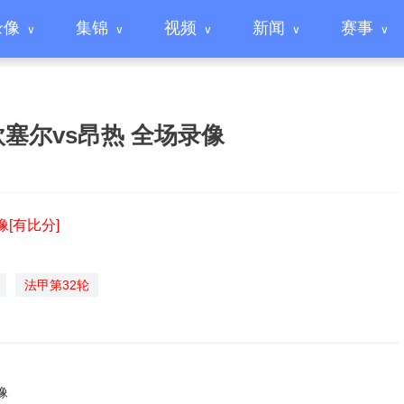
录像
集锦
视频
新闻
赛事
 欧塞尔vs昂热 全场录像
像[有比分]
法甲第32轮
像