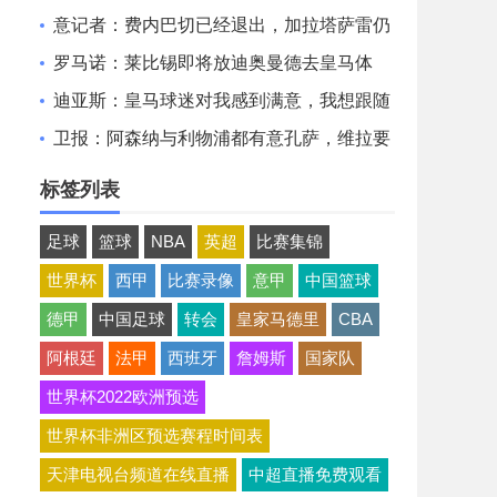
场是充满情感考量的决定
意记者：费内巴切已经退出，加拉塔萨雷仍
在坚持要签下莱奥
罗马诺：莱比锡即将放迪奥曼德去皇马体
检，完成后会正式签约
迪亚斯：皇马球迷对我感到满意，我想跟随
穆里尼奥赢得冠军
卫报：阿森纳与利物浦都有意孔萨，维拉要
价6000万镑
标签列表
足球
篮球
NBA
英超
比赛集锦
世界杯
西甲
比赛录像
意甲
中国篮球
德甲
中国足球
转会
皇家马德里
CBA
阿根廷
法甲
西班牙
詹姆斯
国家队
世界杯2022欧洲预选
世界杯非洲区预选赛程时间表
天津电视台频道在线直播
中超直播免费观看