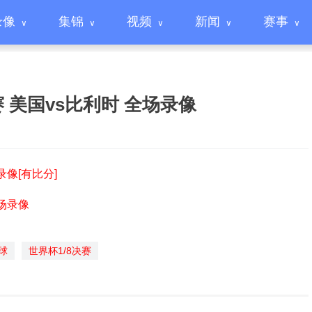
录像
集锦
视频
新闻
赛事
决赛 美国vs比利时 全场录像
录像[有比分]
全场录像
球
世界杯1/8决赛