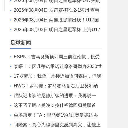
点 胜利0-2不敌阿尔梅里亚
2026年08月04日 明日之星冠军杯-U17热刺
0-1上海U17 李文博制胜球
2026年08月04日 友谊赛-拜仁2-1济州 查韦
斯、阿西莫建功马特乌斯彩虹过人送助攻
2026年08月04日 两连胜提前出线！U17国
足1-0毕巴U17 程晟涵连场破门赵松源中楣
2026年08月03日 明日之星冠军杯-上海U17
3-3 葡体U17 梁锦鸿梅开二度
足球新闻
ESPN：吉马良斯预计周三前往伦敦，接受
体检并与阿森纳签约
泰晤士：因凡蒂诺承诺让摩洛哥举办2030世
界杯决赛，以换取支持
17岁蒙加：我曾非常接近加盟阿森纳，但我
觉得自己更适合曼城
HWG！罗马诺：罗马签马竞右后卫莫利纳
达成协议，总价1800万欧
跟队记者谈维尼修斯续约进展：我再说一
遍，他要留下来！！！
这不巧了吗？曼晚：拉什福德回归曼联首
战，可能是对阿莫林的米兰
尘埃落定！TA：皇马签19岁迪奥曼德达协
议！总价最高可达1.4亿欧
阿隆索：真心为穆德里克感到高兴，让他上