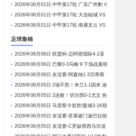
鸡西队 全场录像
2026年08月01日 中甲第17轮 广东广州豹 V
S 佛山南狮 全场录像
2026年08月01日 中甲第17轮 大连鲲城 VS
陕西联合 全场录像
2026年08月01日 中甲第17轮 南通支云 VS
定南赣联 全场录像
足球集锦
2026年08月06日 联盟杯-迈阿密国际4-2圣
路易斯 梅西2射1传 阿伦助攻戴帽
2026年08月06日 巴黎0-3马略卡下场战曼联
巴黎全场控球近6成+8射3正未果
2026年08月06日 友谊赛-阿森纳1-3贝蒂斯
因卡皮耶破门难救主 福纳尔斯1射2传
2026年08月05日 2场不胜！米兰1-1国米 迪
马尔科破门 恩昆库造点+点射拉莫斯登场
2026年08月05日 2连败！切尔西0-1尤文 热
格罗瓦世界波制胜穆德里克时隔614天复出
2026年08月05日 马雷斯卡首胜!曼城3-1K联
赛全明星 赖因德斯努里破门塞梅尼奥助攻
2026年08月05日 友谊赛-苏莱破门迪巴拉助
攻 罗马4-1纽波特郡
2026年08月05日 友谊赛-C罗缺席西马坎送