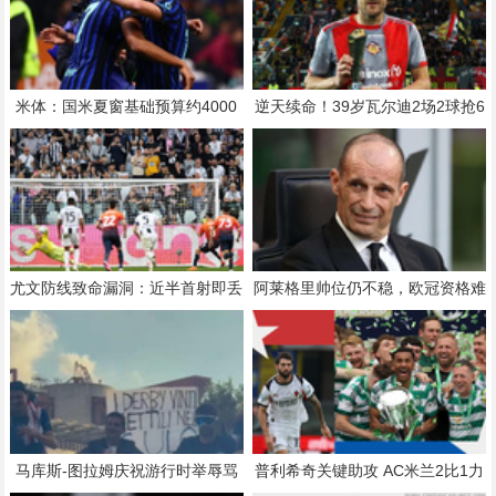
米体：国米夏窗基础预算约4000
逆天续命！39岁瓦尔迪2场2球抢6
万欧，出售球员后可超8000万欧
分，克雷莫内塞1分之差末轮决生
死
尤文防线致命漏洞：近半首射即丢
阿莱格里帅位仍不稳，欧冠资格难
球
保续约
马库斯-图拉姆庆祝游行时举辱骂
普利希奇关键助攻 AC米兰2比1力
米兰标语，被足协调查
克热那亚