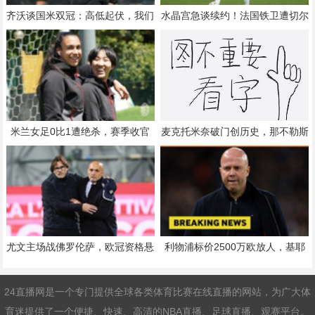
齐沃谈国米双冠：高低起伏，我们
水晶宫急谈续约！法国铁卫遭切尔
需要平衡
西利物浦哄抢
米兰女足0比1遭绝杀，赛季收官
麦克托米奈破门创历史，那不勒斯
留遗憾
锁定欧冠资格
尤文主场战佛罗伦萨，欧冠资格悬
利物浦标价2500万欧放人，基耶
于一线
萨或重返意甲
24直播网是一个专门提供全球各类体育比赛在线直播的网站，为广大体
育迷提供了一个便捷、快速、高清的NBA直播、足球直播、观赛平台。