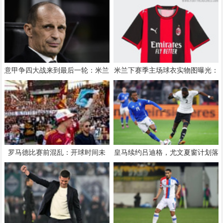
意甲争四大战来到最后一轮：米兰
米兰下赛季主场球衣实物图曝光：
83%晋级率，末轮胜平即把握命运
回归传统，灵感来自98-99赛季战
袍
罗马德比赛前混乱：开球时间未
皇马续约吕迪格，尤文夏窗计划落
定，萨里威胁缺席
空