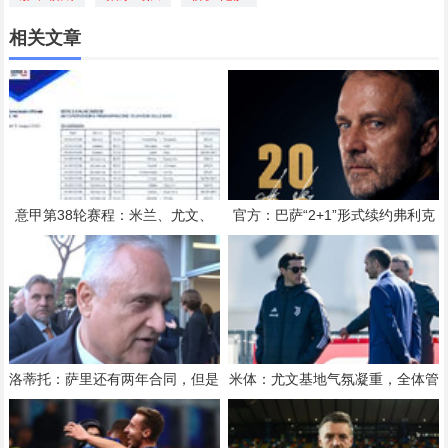
相关文章
意甲第38轮赛程：米兰、尤文、
官方：巴萨“2+1”形式续约弗利克
罗马、科莫的比赛将在5月25日0
2:45开球
洛蒂托：萨里还有两年合同，但是
米体：尤文基地气氛凝重，全体管
没有人是不可或缺的
理层与斯帕莱蒂现身训练场