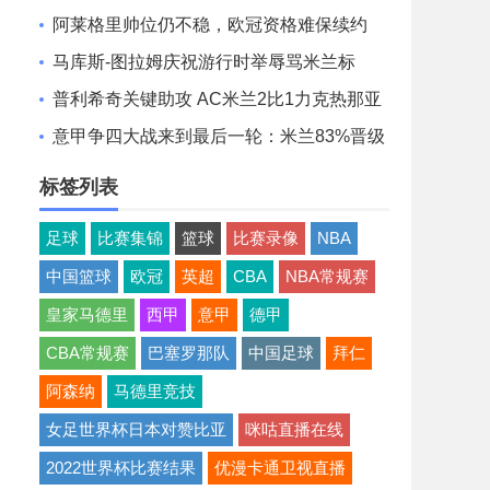
阿莱格里帅位仍不稳，欧冠资格难保续约
马库斯-图拉姆庆祝游行时举辱骂米兰标
语，被足协调查
普利希奇关键助攻 AC米兰2比1力克热那亚
意甲争四大战来到最后一轮：米兰83%晋级
率，末轮胜平即把握命运
标签列表
足球
比赛集锦
篮球
比赛录像
NBA
中国篮球
欧冠
英超
CBA
NBA常规赛
皇家马德里
西甲
意甲
德甲
CBA常规赛
巴塞罗那队
中国足球
拜仁
阿森纳
马德里竞技
女足世界杯日本对赞比亚
咪咕直播在线
2022世界杯比赛结果
优漫卡通卫视直播