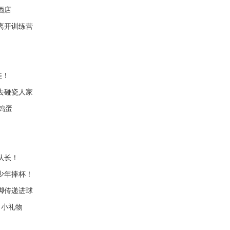
酒店
离开训练营
佳！
去碰瓷人家
鸡蛋
队长！
少年捧杯！
脚传递进球
了小礼物