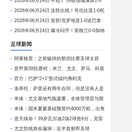
贡弘祥电碳 季传杰读秒绝杀
2026年06月24日 中冠-广州联增城澳体1-0
湖北超级先生 莫汝恒破门
2026年06月24日 连胜出线！哥伦比亚1-0民
主刚果 末轮战葡萄牙争榜首穆尼奥斯制胜
2026年06月24日 首胜!克罗地亚1-0送巴拿
马连败出局 布迪米尔制胜魔笛200场里程碑
2026年06月24日 爆冷闷平！英格兰0-0加纳
奥赖利中框凯恩错失绝杀英格兰19射3正
足球新闻
阿莱格里：之前输掉的那些比赛丢球太容
易，根本不像我们
意甲第38轮赛程：米兰、尤文、罗马、科莫
的比赛将在5月25日02:45开球
官方：巴萨“2+1”形式续约弗利克
洛蒂托：萨里还有两年合同，但是没有人是
不可或缺的
米体：尤文基地气氛凝重，全体管理层与斯
帕莱蒂现身训练场
米体：国米夏窗基础预算约4000万欧，出售
球员后可超8000万欧
逆天续命！39岁瓦尔迪2场2球抢6分，克雷
莫内塞1分之差末轮决生死
尤文防线致命漏洞：近半首射即丢球