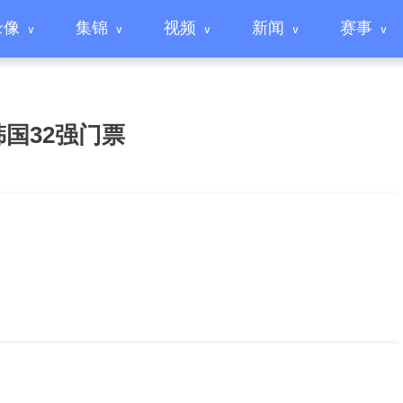
录像
集锦
视频
新闻
赛事
国32强门票