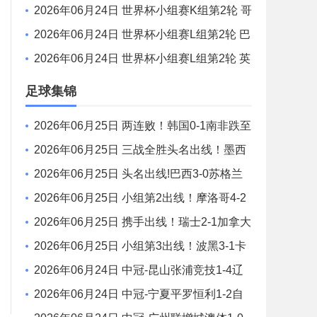
增城澳体 VS 湖北超级先生 全场录像
2026年06月24日 世界杯小组赛K组第2轮 哥
伦比亚vs民主刚果 全场录像
2026年06月24日 世界杯小组赛L组第2轮 巴
拿马vs克罗地亚 全场录像
2026年06月24日 世界杯小组赛L组第2轮 英
格兰vs加纳 全场录像
足球集锦
2026年06月25日 两连败！韩国0-1南非跌至
小组第3 马塞科制胜南非小组第2出线
2026年06月25日 三战全胜头名出线！墨西
哥3-0捷克 40岁奥乔亚登场 捷克小组出局
2026年06月25日 头名出线!巴西3-0苏格兰
维尼修斯双响库尼亚破门 内马尔替补登场
2026年06月25日 小组第2出线！摩洛哥4-2
海地 赛巴里连续3场破门伊西多尔世界波
2026年06月25日 携手出线！瑞士2-1加拿大
头名晋级 曼赞比传射巴尔加斯破门
2026年06月25日 小组第3出线！波黑3-1卡
塔尔 40岁哲科造对手乌龙卡塔尔小组出局
2026年06月24日 中冠-昆山张浦竞技1-4辽
宁盛京新锐 批尔卡尼梅开二度
2026年06月24日 中冠-宁夏平罗恒利1-2自