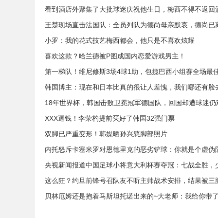
看到酒店外聚集了大批球迷庆祝他生日，梅西不得不返回
王楚现场直击法国队：全员列队为德尚母亲默哀，德尚已
小罗：我的花式技艺梅西都会，他只是不喜欢炫耀
喜欢这款？哈兰德被P图成国内恋爱游戏男主！
第一梯队！维尼修斯3场4球1助，包揽巴西小组赛全场最
韩国博主：现在和日本比真的很让人羞愧，我们哪还有脸
18年世界杯，韩国击败卫冕冠军德国队，回国却遭球迷仍
XXX退钱！李荣杓提前买好了韩国32强门票
双脚已严重变形！韩媒晒孙兴慜脚部照片
内托怒斥卡塞米罗对恩德里克的恶劣铲球：你就是个虚伪
央视新闻报道中国足球小将意大利杯赛夺冠：七战全胜，
这么狂？约旦前锋号召队友不听主帅战术安排，结果被三
贝林厄姆还是抱着马斯坦托诺出来的~大老师：我给你带